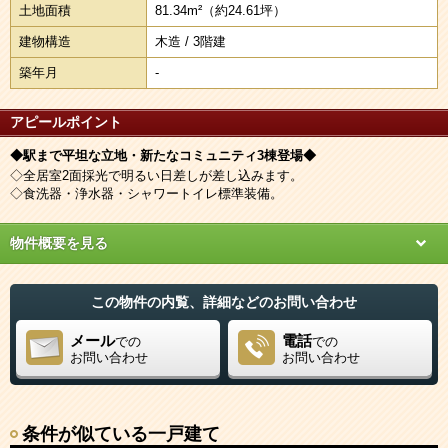
土地面積
81.34m²
（約24.61坪）
建物構造
木造 / 3階建
築年月
-
アピールポイント
◆駅まで平坦な立地・新たなコミュニティ3棟登場◆
◇全居室2面採光で明るい日差しが差し込みます。
◇食洗器・浄水器・シャワートイレ標準装備。
物件概要を見る
この物件の内覧、詳細などのお問い合わせ
メール
電話
での
での
お問い合わせ
お問い合わせ
条件が似ている一戸建て