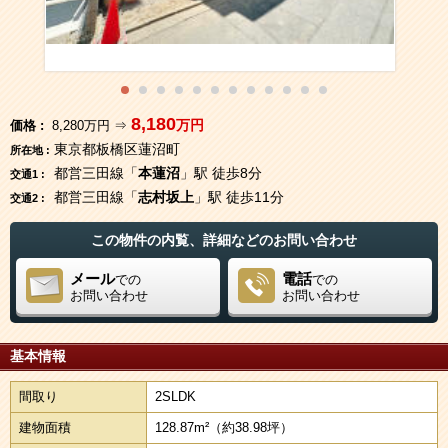
8,180
万円
価格 :
8,280万円 ⇒
東京都板橋区蓮沼町
所在地 :
都営三田線「
本蓮沼
」駅 徒歩8分
交通1 :
都営三田線「
志村坂上
」駅 徒歩11分
交通2 :
この物件の内覧、詳細などのお問い合わせ
メール
電話
での
での
お問い合わせ
お問い合わせ
基本情報
間取り
2SLDK
建物面積
128.87m²
（約38.98坪）