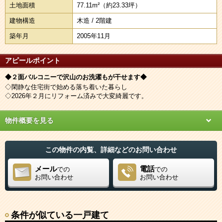
土地面積
77.11m²
（約23.33坪）
建物構造
木造 / 2階建
築年月
2005年11月
アピールポイント
◆２面バルコニーで沢山のお洗濯もが干せます◆
◇閑静な住宅街で始める落ち着いた暮らし
◇2026年２月にリフォーム済みで大変綺麗です。
物件概要を見る
この物件の内覧、詳細などのお問い合わせ
メール
電話
での
での
お問い合わせ
お問い合わせ
条件が似ている一戸建て