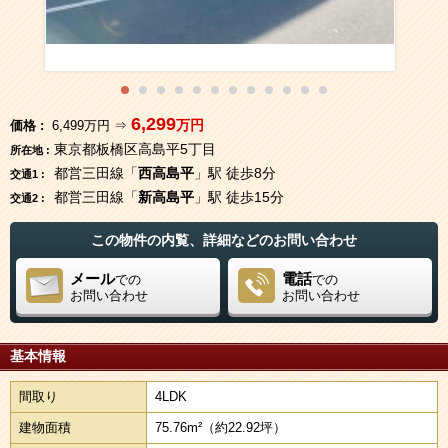
6,299
万円
価格 :
6,499万円 ⇒
東京都板橋区高島平5丁目
所在地 :
都営三田線「
西高島平
」駅 徒歩8分
交通1 :
都営三田線「
新高島平
」駅 徒歩15分
交通2 :
この物件の内覧、詳細などのお問い合わせ
メール
電話
での
での
お問い合わせ
お問い合わせ
基本情報
間取り
4LDK
建物面積
75.76m²
（約22.92坪）