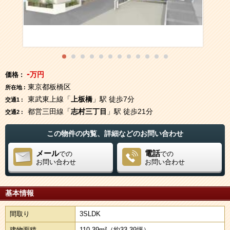
-
万円
価格 :
東京都板橋区
所在地 :
東武東上線「
上板橋
」駅 徒歩7分
交通1 :
都営三田線「
志村三丁目
」駅 徒歩21分
交通2 :
この物件の内覧、詳細などのお問い合わせ
メール
電話
での
での
お問い合わせ
お問い合わせ
基本情報
間取り
3SLDK
建物面積
110.39m²
（約33.39坪）