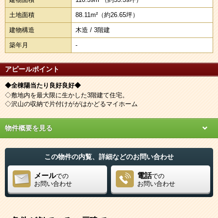
土地面積
88.11m²
（約26.65坪）
建物構造
木造 / 3階建
築年月
-
アピールポイント
◆全棟陽当たり良好良好◆
◇敷地内を最大限に生かした3階建て住宅。
◇沢山の収納で片付けががはかどるマイホーム
物件概要を見る
この物件の内覧、詳細などのお問い合わせ
メール
電話
での
での
お問い合わせ
お問い合わせ